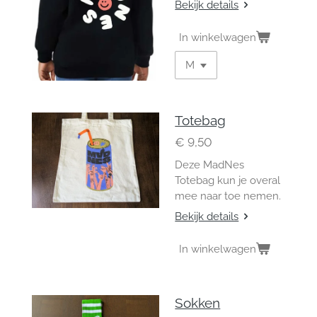
Bekijk details
In winkelwagen
Totebag
€ 9,50
Deze MadNes
Totebag kun je overal
mee naar toe nemen.
Bekijk details
In winkelwagen
Sokken