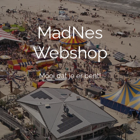
MadNes
Webshop
Mooi dat je er bent!